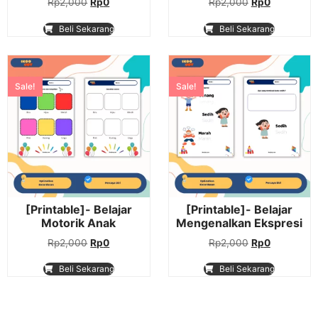
Rp
2,000
Rp
0
Rp
2,000
Rp
0
Beli Sekarang
Beli Sekarang
Sale!
Sale!
[Printable]- Belajar
[Printable]- Belajar
Motorik Anak
Mengenalkan Ekspresi
Rp
2,000
Rp
0
Rp
2,000
Rp
0
Beli Sekarang
Beli Sekarang