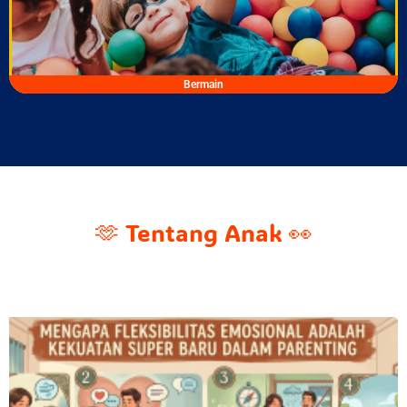
Bermain
🫶 Tentang Anak 👀