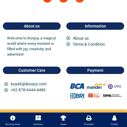
About us
Information
Welcome to
Ikoojoy
, a magical
About us
world where every moment is
Terms & Condition
filled with joy, creativity, and
adventure!
Customer Care
Payment
buyah@ikoojoy.com
+62 878-6444-4480
Copyright 2026 Ikoojoy member of
Finglab
Tentang Anak
JoyClass
Joydu
Printable
Profile