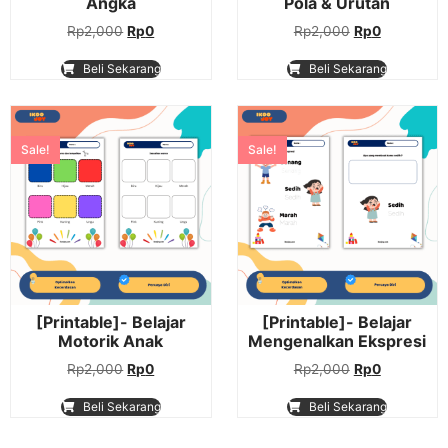
Angka
Pola & Urutan
Rp
2,000
Rp
0
Rp
2,000
Rp
0
Beli Sekarang
Beli Sekarang
Sale!
Sale!
[Printable]- Belajar
[Printable]- Belajar
Motorik Anak
Mengenalkan Ekspresi
Rp
2,000
Rp
0
Rp
2,000
Rp
0
Beli Sekarang
Beli Sekarang