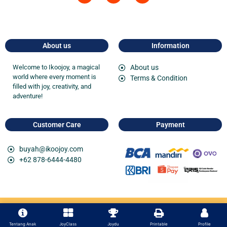
About us
Information
Welcome to
Ikoojoy
, a magical
About us
world where every moment is
Terms & Condition
filled with joy, creativity, and
adventure!
Customer Care
Payment
buyah@ikoojoy.com
+62 878-6444-4480
Copyright 2026 Ikoojoy member of
Finglab
Tentang Anak
JoyClass
Joydu
Printable
Profile