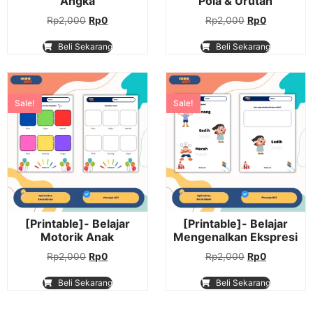
Angka
Pola & Urutan
Rp
2,000
Rp
0
Rp
2,000
Rp
0
Beli Sekarang
Beli Sekarang
Sale!
Sale!
[Printable]- Belajar
[Printable]- Belajar
Motorik Anak
Mengenalkan Ekspresi
Rp
2,000
Rp
0
Rp
2,000
Rp
0
Beli Sekarang
Beli Sekarang