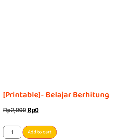
[Printable]- Belajar Berhitung
Rp
2,000
Rp
0
Add to cart