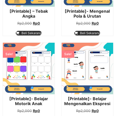
[Printable] – Tebak
[Printable]- Mengenal
Angka
Pola & Urutan
Rp
2,000
Rp
0
Rp
2,000
Rp
0
Beli Sekarang
Beli Sekarang
Sale!
Sale!
[Printable]- Belajar
[Printable]- Belajar
Motorik Anak
Mengenalkan Ekspresi
Rp
2,000
Rp
0
Rp
2,000
Rp
0