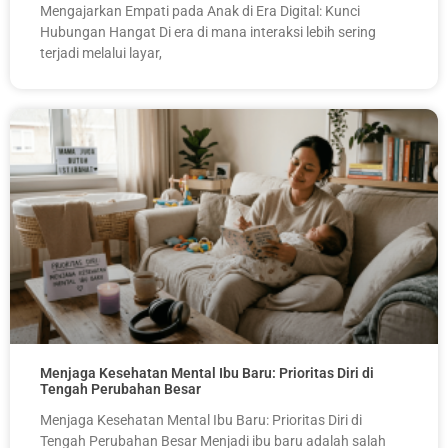
Mengajarkan Empati pada Anak di Era Digital: Kunci
Hubungan Hangat Di era di mana interaksi lebih sering
terjadi melalui layar,
Menjaga Kesehatan Mental Ibu Baru: Prioritas Diri di
Tengah Perubahan Besar
Menjaga Kesehatan Mental Ibu Baru: Prioritas Diri di
Tengah Perubahan Besar Menjadi ibu baru adalah salah