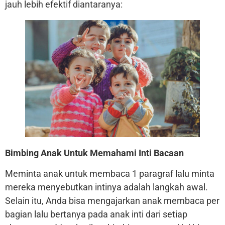
jauh lebih efektif diantaranya:
Bimbing Anak Untuk Memahami Inti Bacaan
Meminta anak untuk membaca 1 paragraf lalu minta
mereka menyebutkan intinya adalah langkah awal.
Selain itu, Anda bisa mengajarkan anak membaca per
bagian lalu bertanya pada anak inti dari setiap