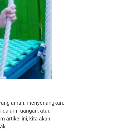
 yang aman, menyenangkan,
 dalam ruangan, atau
artikel ini, kita akan
ak.