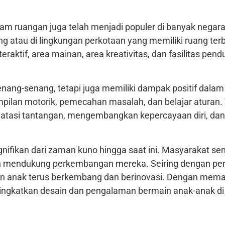
m ruangan juga telah menjadi populer di banyak negara.
g atau di lingkungan perkotaan yang memiliki ruang te
raktif, area mainan, area kreativitas, dan fasilitas pend
nang-senang, tetapi juga memiliki dampak positif dala
ampilan motorik, pemecahan masalah, dan belajar aturan
gatasi tantangan, mengembangkan kepercayaan diri, dan
nifikan dari zaman kuno hingga saat ini. Masyarakat s
an mendukung perkembangan mereka. Seiring dengan pe
in anak terus berkembang dan berinovasi. Dengan mema
ningkatkan desain dan pengalaman bermain anak-anak d