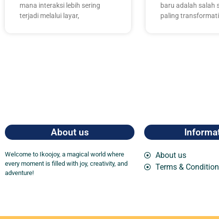
mana interaksi lebih sering
baru adalah salah 
terjadi melalui layar,
paling transformati
About us
Informa
Welcome to
Ikoojoy
, a magical world where
About us
every moment is filled with joy, creativity, and
Terms & Condition
adventure!