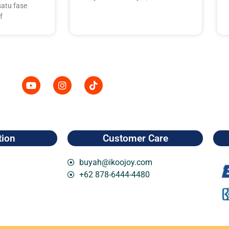
satu fase
f
tion
Customer Care
buyah@ikoojoy.com
+62 878-6444-4480